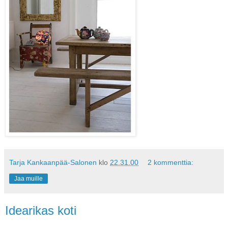
Tarja Kankaanpää-Salonen
klo
22.31.00
2 kommenttia:
Jaa muille
Idearikas koti