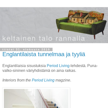
tiistai 31. elokuuta 2010
Englantilaista tunnelmaa ja tyyliä
Englantilaisia sisustuksia
Period Living
-lehdestä. Puna-
valko-sininen väriyhdistämä on aina raikas.
Interiors from the
Period Living
magzine
.