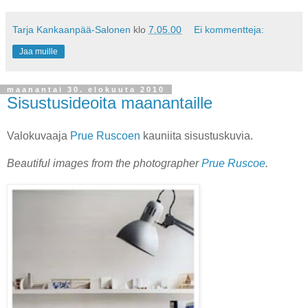
Tarja Kankaanpää-Salonen
klo
7.05.00
Ei kommentteja:
Jaa muille
maanantai 30. elokuuta 2010
Sisustusideoita maanantaille
Valokuvaaja
Prue Ruscoen
kauniita sisustuskuvia.
Beautiful images from the photographer
Prue Ruscoe
.