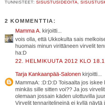
TUNNISTEET:
SISUSTUSIDEOITA
,
SISUSTUS
2 KOMMENTTIA:
Mamma A.
kirjoitti...
vois olla, että Ukkokulta sais melkois
huomais minun virittäneen virvelit ten
ha:D
22. HELMIKUUTA 2012 KLO 18.
Tarja Kankaanpää-Salonen
kirjoitti...
MammaA: :D:D:D Toisaalta jos iskee 
minkäs sille sitten voi?? Ja jos virvelit
olemaan jossain käden ulottuvilla juuri
Virvelit tennaritelineinä ei kyllä näytä